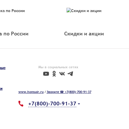
а по России
Скидки и акции
Мы в социальных сетях
вые
ки
www.homsair.ru
/
Звоните ☎ +7(800)-700-91-37
+7(800)-700-91-37