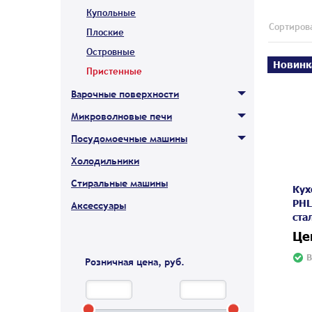
Купольные
Сортирова
Плоские
Островные
Новинк
Пристенные
Варочные поверхности
Микроволновые печи
Посудомоечные машины
Холодильники
Стиральные машины
Кух
PHL
Аксессуары
ста
Це
В
Розничная цена, руб.