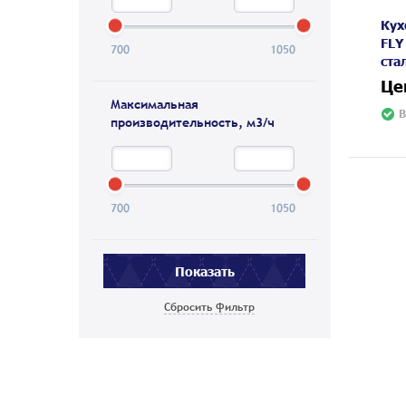
Кух
FLY
700
1050
ста
Це
Максимальная
В
производительность, м3/ч
700
1050