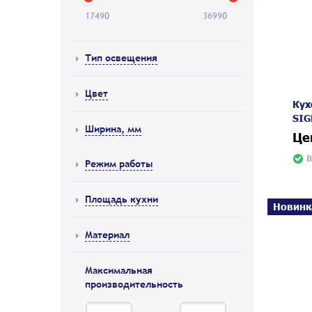
17490
36990
Тип освещения
Цвет
Кух
SIG
Ширина, мм
Це
В
Режим работы
Площадь кухни
Новинк
Материал
Максимальная
производительность