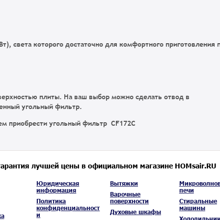
т), света которого достаточно для комфортного приготовления
верхностью плиты. На ваш выбор можно сделать отвод в
менный угольный фильтр.
ем приобрести угольный фильтр CF172C
гарантия лучшей цены в официальном магазине HOMsair.RU
Юридическая
Вытяжки
Микроволно
информация
печи
Варочные
Политика
поверхности
Стиральные
конфиденциальност
машины
Духовые шкафы
и
ка
Холодильни