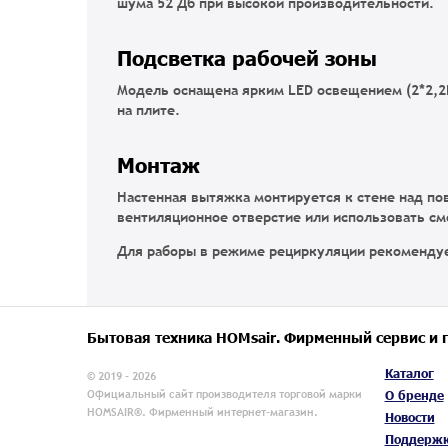
шума 52 Дб при высокой производительности.
Подсветка рабочей зоны
Модель оснащена ярким LED освещением (2*2,2В
на плите.
Монтаж
Настенная вытяжка монтируется к стене над по
вентиляционное отверстие или использовать с
Для раборы в режиме рециркуляции рекоменду
Бытовая техника HOMsair. Фирменный сервис и 
Каталог
© 2019 - 2026
Официальный сайт производителя торговой марки
О бренде
HOMSAIR®. Фирменный интернет-магазин.
Новости
Поддерж