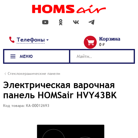
Корзина
Телефоны
0 ₽
МЕНЮ
Найти..
Стеклокерамические панели
Электрическая варочная
панель HOMSair HVY43BK
Код товара: КА-00012693