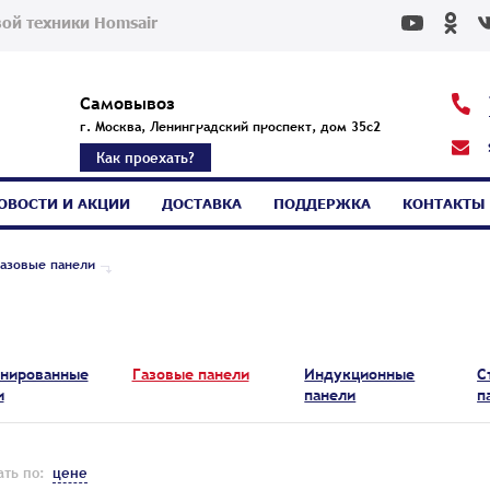
ой техники Homsair
Самовывоз
г. Москва, Ленинградский проспект, дом 35с2
Как проехать?
ОВОСТИ И АКЦИИ
ДОСТАВКА
ПОДДЕРЖКА
КОНТАКТЫ
азовые панели
нированные
Газовые панели
Индукционные
С
и
панели
п
ть по:
цене