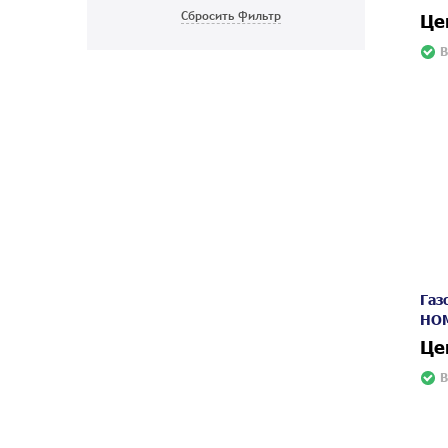
Це
В
Газ
HOM
Це
В