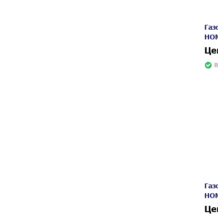
Газ
HOM
Це
В
Газ
HOM
Це