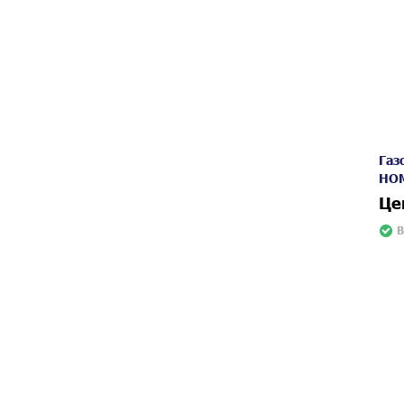
Газ
HOM
Це
В