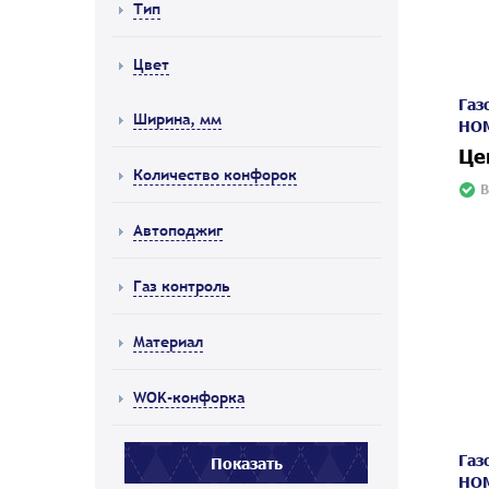
Тип
Цвет
Газ
Ширина, мм
HOM
Це
Количество конфорок
В
Автоподжиг
Газ контроль
Материал
WOK-конфорка
Газ
HOM