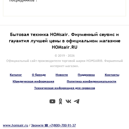
Бытовая техника HOMsair. Фирменный сервис и
гарантия лучшей цены в официальном магазине
HOMsair.RU
© 2019 - 2026
Официальный сайт производителя торговой марки HOMSAIR®. Фирменный
интернет-магазин.
Каталог
О бренде
Новости
Поддержка
Контакты
Юридическая информация
Политика конфиденциальности
Техническая информация для сервисов
www.homsair.ru
/
Звоните ☎ +7(800)-700-91-37